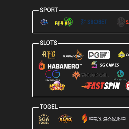
SPORT
SLOTS
TOGEL