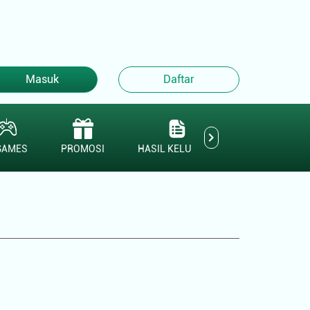
Masuk
Daftar
GAMES
PROMOSI
HASIL KELUARAN