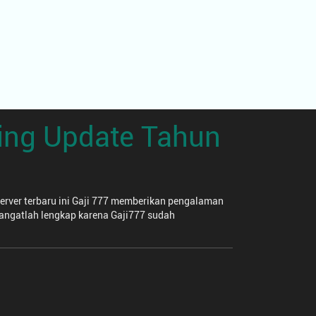
ling Update Tahun
 server terbaru ini Gaji 777 memberikan pengalaman
sangatlah lengkap karena Gaji777 sudah