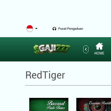
Pusat Pengaduan
HOME
RedTiger