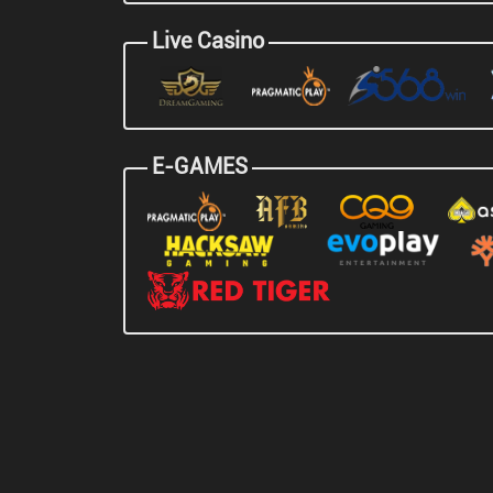
Live Casino
E-GAMES