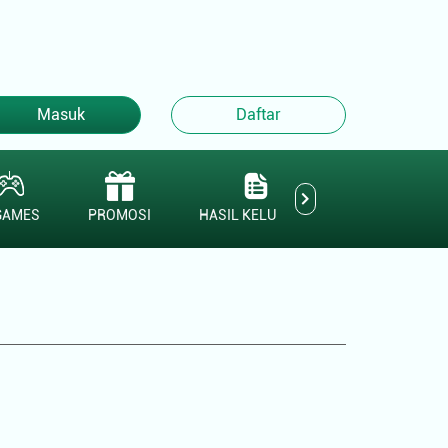
Masuk
Daftar
GAMES
PROMOSI
HASIL KELUARAN