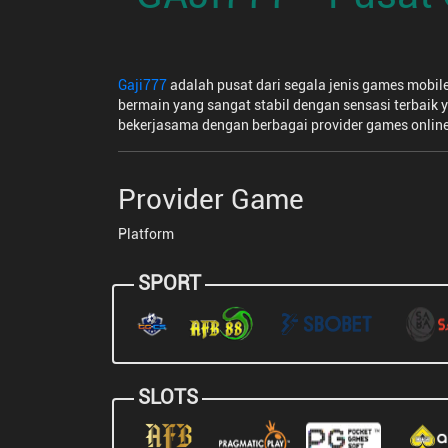
Gaji777
adalah pusat dari segala jenis games mobile
bermain yang sangat stabil dengan sensasi terbaik
bekerjasama dengan berbagai provider games online 
Provider Game
Platform
SPORT
SLOTS