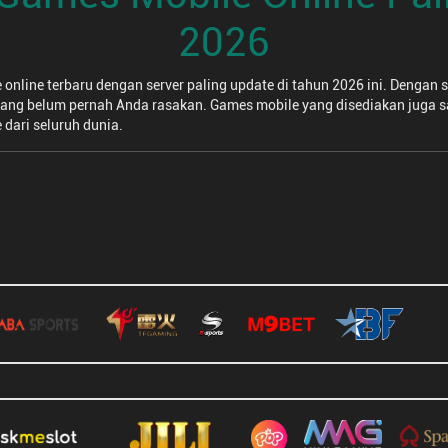
2026
 online terbaru dengan server paling update di tahun 2026 ini. Dengan
 yang belum pernah Anda rasakan. Games mobile yang disediakan juga 
dari seluruh dunia.