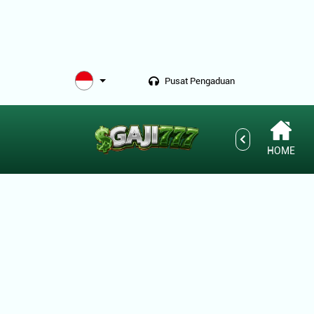
Pusat Pengaduan
HOME