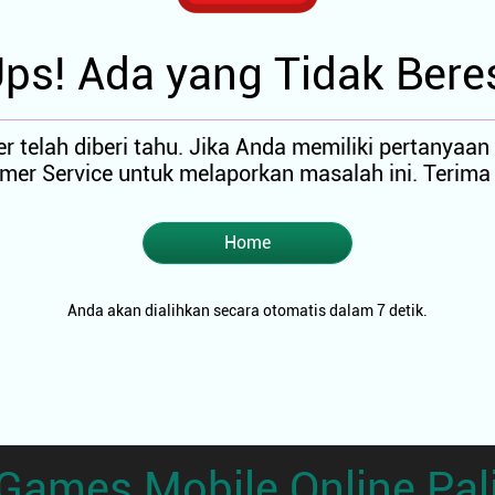
ps! Ada yang Tidak Bere
telah diberi tahu. Jika Anda memiliki pertanyaan l
mer Service untuk melaporkan masalah ini. Terima 
Home
Anda akan dialihkan secara otomatis dalam 7 detik.
Games Mobile Online Pa