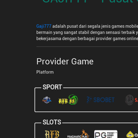
Gaji777
adalah pusat dari segala jenis games mobile
bermain yang sangat stabil dengan sensasi terbaik
bekerjasama dengan berbagai provider games online 
Provider Game
Platform
SPORT
SLOTS