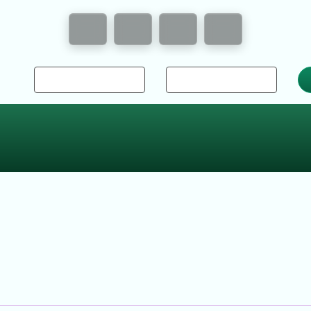
0
0
0
0
HR
JAM
MEN
DTK
T
SLOTS
TOGEL
LIVE CASINO
E-GAMES
Ups! Ada yang Tidak Beres