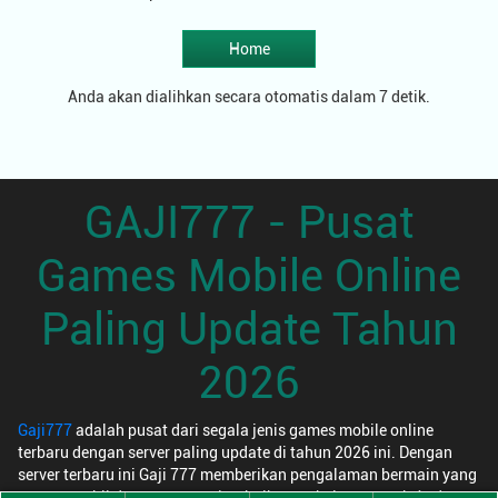
Home
Anda akan dialihkan secara otomatis dalam 7 detik.
GAJI777 - Pusat
Games Mobile Online
Paling Update Tahun
2026
Gaji777
adalah pusat dari segala jenis games mobile online
terbaru dengan server paling update di tahun 2026 ini. Dengan
server terbaru ini Gaji 777 memberikan pengalaman bermain yang
sangat stabil dengan sensasi terbaik yang belum pernah Anda